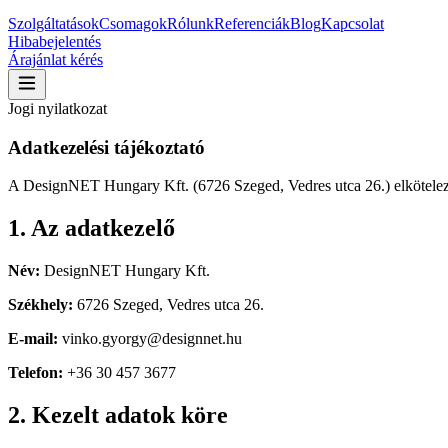
Szolgáltatások
Csomagok
Rólunk
Referenciák
Blog
Kapcsolat
Hibabejelentés
Árajánlat kérés
Jogi nyilatkozat
Adatkezelési tájékoztató
A DesignNET Hungary Kft. (6726 Szeged, Vedres utca 26.) elkötelezet
1. Az adatkezelő
Név:
DesignNET Hungary Kft.
Székhely:
6726 Szeged, Vedres utca 26.
E-mail:
vinko.gyorgy@designnet.hu
Telefon:
+36 30 457 3677
2. Kezelt adatok köre