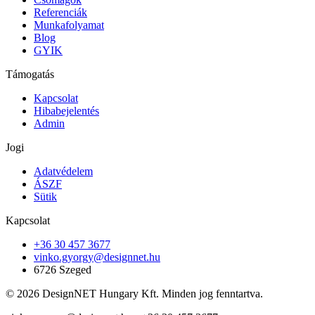
Referenciák
Munkafolyamat
Blog
GYIK
Támogatás
Kapcsolat
Hibabejelentés
Admin
Jogi
Adatvédelem
ÁSZF
Sütik
Kapcsolat
+36 30 457 3677
vinko.gyorgy@designnet.hu
6726 Szeged
©
2026
DesignNET Hungary Kft. Minden jog fenntartva.