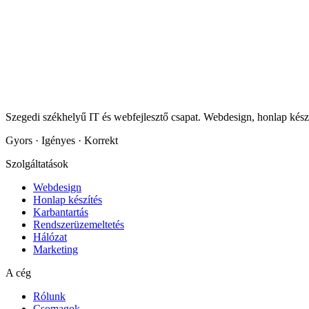
Szegedi székhelyű IT és webfejlesztő csapat. Webdesign, honlap készí
Gyors · Igényes · Korrekt
Szolgáltatások
Webdesign
Honlap készítés
Karbantartás
Rendszerüzemeltetés
Hálózat
Marketing
A cég
Rólunk
Csomagok