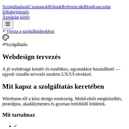
Szolgáltatások
Csomagok
Rólunk
Referenciák
Blog
Kapcsolat
Hibabejelentés
Árajánlat kérés
Vissza a szolgáltatásokhoz
Szolgáltatás
Webdesign tervezés
A jó webdesign kreatív és esztétikus, ugyanakkor használható —
egyedi vizuális tervezés modern UX/UI elvekkel.
Mit kapsz a szolgáltatás keretében
Wireframe-től a kész design rendszerig. Mobil-elsős megközelítés,
prototípus, akadálymentes és gyorsan betöltődő felületek.
Mit tartalmaz