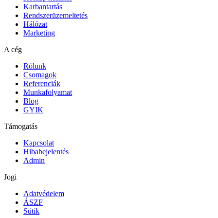
Karbantartás
Rendszerüzemeltetés
Hálózat
Marketing
A cég
Rólunk
Csomagok
Referenciák
Munkafolyamat
Blog
GYIK
Támogatás
Kapcsolat
Hibabejelentés
Admin
Jogi
Adatvédelem
ÁSZF
Sütik