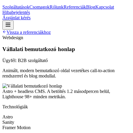
Szolgáltatások
Csomagok
Rólunk
Referenciák
Blog
Kapcsolat
Hibabejelentés
Árajánlat kérés
Vissza a referenciákhoz
Webdesign
Vállalati bemutatkozó honlap
Ügyfél:
B2B szolgáltató
Animált, modern bemutatkozó oldal vezetékes call-to-action
rendszerrel és blog modullal.
Astro + headless CMS. A betöltés 1.2 másodpercen belül,
Lighthouse 98+ minden metrikán.
Technológiák
Astro
Sanity
Framer Motion