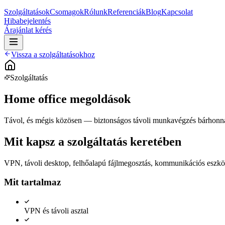
Szolgáltatások
Csomagok
Rólunk
Referenciák
Blog
Kapcsolat
Hibabejelentés
Árajánlat kérés
Vissza a szolgáltatásokhoz
Szolgáltatás
Home office megoldások
Távol, és mégis közösen — biztonságos távoli munkavégzés bárhonna
Mit kapsz a szolgáltatás keretében
VPN, távoli desktop, felhőalapú fájlmegosztás, kommunikációs eszköz
Mit tartalmaz
VPN és távoli asztal