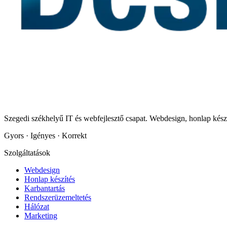
Szegedi székhelyű IT és webfejlesztő csapat. Webdesign, honlap készí
Gyors · Igényes · Korrekt
Szolgáltatások
Webdesign
Honlap készítés
Karbantartás
Rendszerüzemeltetés
Hálózat
Marketing