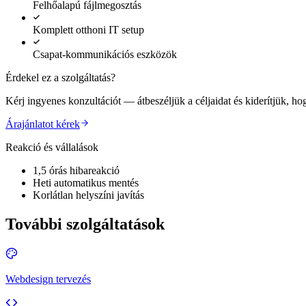
Felhőalapú fájlmegosztás
Komplett otthoni IT setup
Csapat-kommunikációs eszközök
Érdekel ez a szolgáltatás?
Kérj ingyenes konzultációt — átbeszéljük a céljaidat és kiderítjük, ho
Árajánlatot kérek
Reakció és vállalások
1,5 órás hibareakció
Heti automatikus mentés
Korlátlan helyszíni javítás
További szolgáltatások
Webdesign tervezés