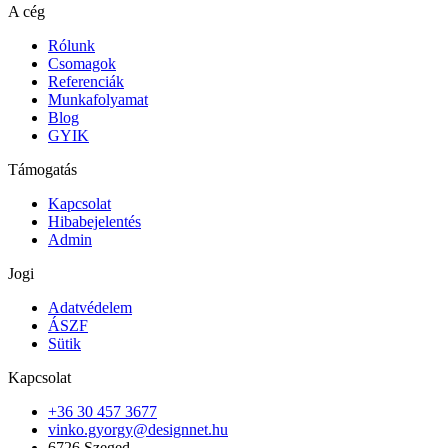
A cég
Rólunk
Csomagok
Referenciák
Munkafolyamat
Blog
GYIK
Támogatás
Kapcsolat
Hibabejelentés
Admin
Jogi
Adatvédelem
ÁSZF
Sütik
Kapcsolat
+36 30 457 3677
vinko.gyorgy@designnet.hu
6726 Szeged